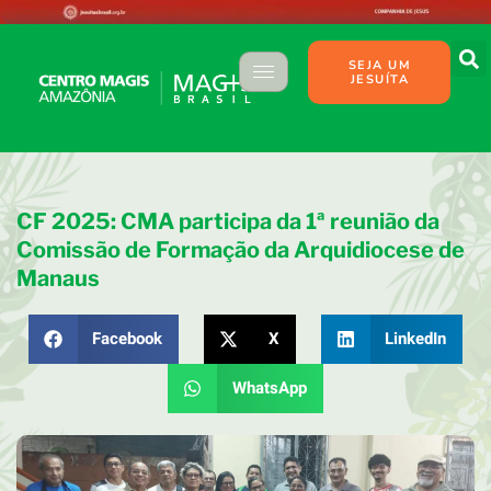
SEJA UM
JESUÍTA
CF 2025: CMA participa da 1ª reunião da
Comissão de Formação da Arquidiocese de
Manaus
Facebook
X
LinkedIn
WhatsApp