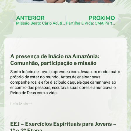
ANTERIOR
PRÓXIMO
Missão Beato Carlo Acutis: Centro MAGIS Amazônia E Juventude De Manaus Celebram Atividade Na Catedral Metropolitana De Manaus
Partilha E Vida: CMA Participa De Confraternização Do Núcleo Apostólico De Manaus
A presença de Inácio na Amazônia:
Comunhão, participação e missão
Santo Inácio de Loyola aprendeu com Jesus um modo muito
próprio de estar no mundo. Antes de ensinar seus
companheiros, ele foi discípulo daquele que caminhava ao
encontro das pessoas, escutava suas dores e anunciava o
Reino de Deus com a vida.
Leia Mais
EEJ – Exercícios Espirituais para Jovens –
1ª e 2ª Etapa