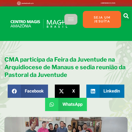
SEJA UM
JESUÍTA
CMA participa da Feira da Juventude na
Arquidiocese de Manaus e sedia reunião da
Pastoral da Juventude
Facebook
X
LinkedIn
WhatsApp