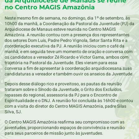
da Arquidiocese de Manaus se reúne
no Centro MAGIS Amazônia
Neste mesmo fim de semana, no domingo, dia 1º de setembro, às
10h00 da manhã, a Coordenação da Pastoral da Juventude (PJ) da
Arquidiocese de Manaus esteve reunida no Centro MAGIS
Amazônia. A reunião contou com a presença dos representantes
dos setores Dom Luís, Padre Pedro Vignola, Setor Santa Rita e a
coordenação executiva da PJ. A reunião iniciou com o café da
manhã, e em seguida teve um momento de oração e conversa com
os candidatos a vereador Zé Ricardo e Victor Gama, ambos com
trajetória na Pastoral da Juventude. Eles vieram para essa
conversa a fim de apresentar à coordenação arquidiocesana suas
candidaturas a vereador e também ouvir os anseios da Juventude.
Depois desse diálogo rico e proveitoso, as pautas da reunião
trataram sobre o Sínodo da Juventude, o Grito dos Excluídos,
repasses do regional, assessoria da PJ para o Encontro de
Espiritualidade e o DNJ. A reunião foi concluída às 16h00 e contou
com a visita do diretor do Centro MAGIS Amazônia, padre Silas
Silva, SJ.
O Centro MAGIS Amazônia reafirma seu compromisso com as
juventudes, proporcionando espaços de convivência e reunião
para seus parceiros de missão junto às juventudes.