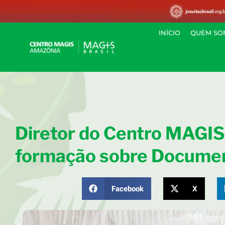
INÍCIO
QUEM SO
Diretor do Centro MAGI
formação sobre Docume
Facebook
X