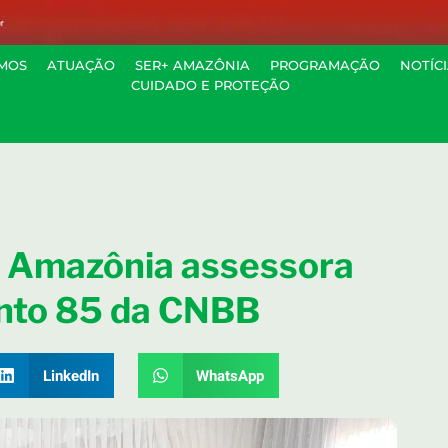
MOS
ATUAÇÃO
SER+ AMAZÔNIA
PROGRAMAÇÃO
NOTÍC
CUIDADO E PROTEÇÃO
S Amazônia assessora
nto 85 da CNBB
LinkedIn
WhatsApp