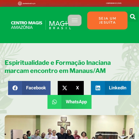
SEJA UM
JESUÍTA
Espiritualidade e Formação Inaciana
marcam encontro em Manaus/AM
Facebook
X
LinkedIn
WhatsApp