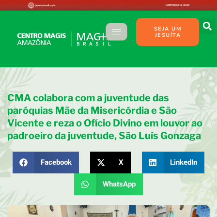
SEJA UM
JESUÍTA
CMA colabora com a juventude das
paróquias Mãe da Misericórdia e São
Vicente e reza o Ofício Divino em louvor ao
padroeiro da juventude, São Luís Gonzaga
Facebook
X
LinkedIn
WhatsApp