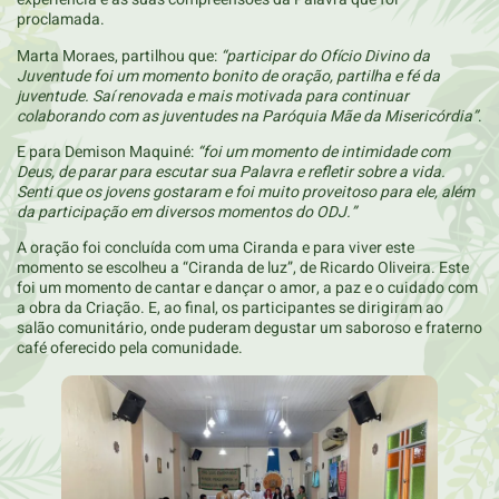
proclamada.
Marta Moraes, partilhou que:
“participar do Ofício Divino da
Juventude foi um momento bonito de oração, partilha e fé da
juventude. Saí renovada e mais motivada para continuar
colaborando com as juventudes na Paróquia Mãe da Misericórdia”
.
E para Demison Maquiné:
“foi um momento de intimidade com
Deus, de parar para escutar sua Palavra e refletir sobre a vida.
Senti que os jovens gostaram e foi muito proveitoso para ele, além
da participação em diversos momentos do ODJ.”
A oração foi concluída com uma Ciranda e para viver este
momento se escolheu a “Ciranda de luz”, de Ricardo Oliveira. Este
foi um momento de cantar e dançar o amor, a paz e o cuidado com
a obra da Criação. E, ao final, os participantes se dirigiram ao
salão comunitário, onde puderam degustar um saboroso e fraterno
café oferecido pela comunidade.