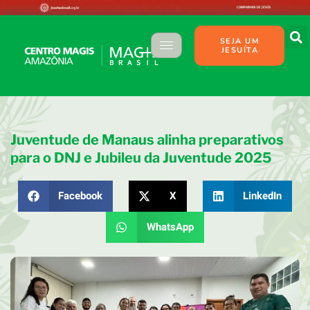
SEJA UM
JESUÍTA
Juventude de Manaus alinha preparativos
para o DNJ e Jubileu da Juventude 2025
Facebook
X
LinkedIn
WhatsApp