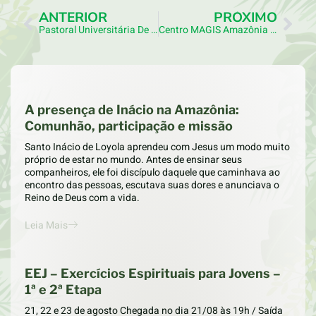
ANTERIOR
PRÓXIMO
Pastoral Universitária De Roraima E UFRR Promovem Formação Sobre Ecologia Integral E Povos Indígenas
Centro MAGIS Amazônia Participa De Formação Rumo À Assembleia Sinodal Da Juventude
A presença de Inácio na Amazônia:
Comunhão, participação e missão
Santo Inácio de Loyola aprendeu com Jesus um modo muito
próprio de estar no mundo. Antes de ensinar seus
companheiros, ele foi discípulo daquele que caminhava ao
encontro das pessoas, escutava suas dores e anunciava o
Reino de Deus com a vida.
Leia Mais
EEJ – Exercícios Espirituais para Jovens –
1ª e 2ª Etapa
21, 22 e 23 de agosto Chegada no dia 21/08 às 19h / Saída