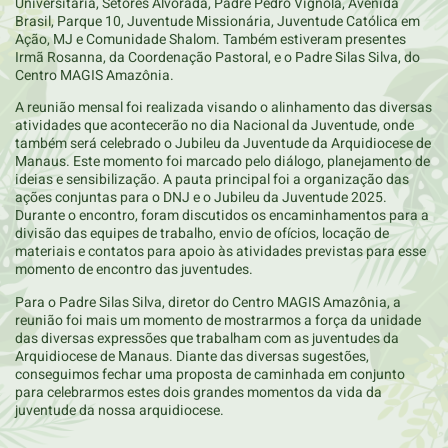
Universitária, Setores Alvorada, Padre Pedro Vignola, Avenida
Brasil, Parque 10, Juventude Missionária, Juventude Católica em
Ação, MJ e Comunidade Shalom. Também estiveram presentes
Irmã Rosanna, da Coordenação Pastoral, e o Padre Silas Silva, do
Centro MAGIS Amazônia.
A reunião mensal foi realizada visando o alinhamento das diversas
atividades que acontecerão no dia Nacional da Juventude, onde
também será celebrado o Jubileu da Juventude da Arquidiocese de
Manaus. Este momento foi marcado pelo diálogo, planejamento de
ideias e sensibilização. A pauta principal foi a organização das
ações conjuntas para o DNJ e o Jubileu da Juventude 2025.
Durante o encontro, foram discutidos os encaminhamentos para a
divisão das equipes de trabalho, envio de ofícios, locação de
materiais e contatos para apoio às atividades previstas para esse
momento de encontro das juventudes.
Para o Padre Silas Silva, diretor do Centro MAGIS Amazônia, a
reunião foi mais um momento de mostrarmos a força da unidade
das diversas expressões que trabalham com as juventudes da
Arquidiocese de Manaus. Diante das diversas sugestões,
conseguimos fechar uma proposta de caminhada em conjunto
para celebrarmos estes dois grandes momentos da vida da
juventude da nossa arquidiocese.