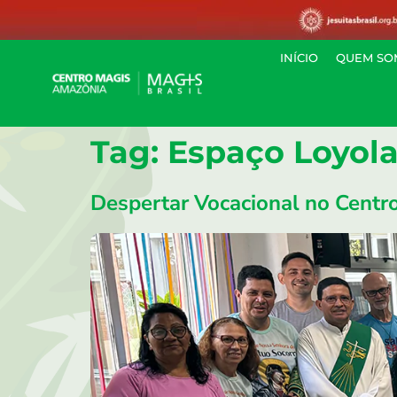
INÍCIO
QUEM SO
Tag:
Espaço Loyol
Despertar Vocacional no Cent