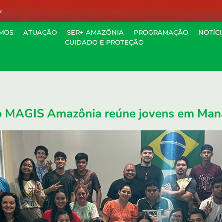
MOS
ATUAÇÃO
SER+ AMAZÔNIA
PROGRAMAÇÃO
NOTÍC
CUIDADO E PROTEÇÃO
a
ro MAGIS Amazônia reúne jovens em Ma