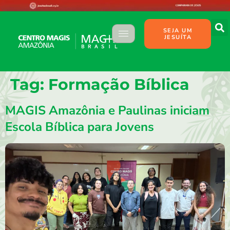
SEJA UM
JESUÍTA
Tag:
Formação Bíblica
MAGIS Amazônia e Paulinas iniciam
Escola Bíblica para Jovens