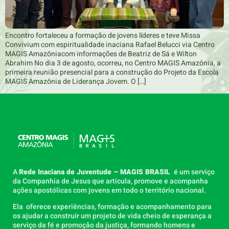
Encontro fortaleceu a formação de jovens líderes e teve Missa
Convivium com espiritualidade inaciana Rafael Belucci via Centro
MAGIS Amazôniacom informações de Beatriz de Sá e Wilton
Abrahim No dia 3 de agosto, ocorreu, no Centro MAGIS Amazônia, a
primeira reunião presencial para a construção do Projeto da Escola
MAGIS Amazônia de Liderança Jovem. O […]
A
Rede Inaciana de Juventude – MAGIS BRASIL
é um serviço
da Companhia de Jesus que articula, promove e acompanha
ações apostólicas com jovens em todo o território nacional.
Ela oferece experiências, formação e acompanhamento para
os ajudar a construir um projeto de vida cheio de esperança a
serviço da fé e promoção da justiça, formando homens e