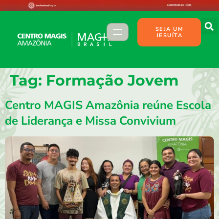
SEJA UM
JESUÍTA
Tag:
Formação Jovem
Centro MAGIS Amazônia reúne Escola
de Liderança e Missa Convivium