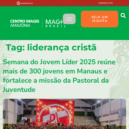
SEJA UM
JESUÍTA
Tag:
liderança cristã
Semana do Jovem Líder 2025 reúne
mais de 300 jovens em Manaus e
fortalece a missão da Pastoral da
Juventude