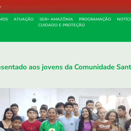
MOS
ATUAÇÃO
SER+ AMAZÔNIA
PROGRAMAÇÃO
NOTÍC
CUIDADO E PROTEÇÃO
sentado aos jovens da Comunidade Santo