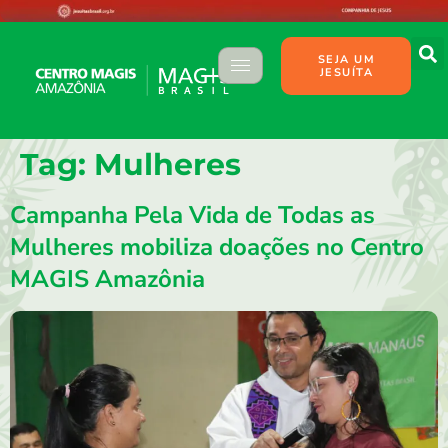
SEJA UM
JESUÍTA
Tag:
Mulheres
Campanha Pela Vida de Todas as
Mulheres mobiliza doações no Centro
MAGIS Amazônia