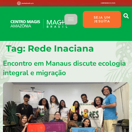
SEJA UM
JESUÍTA
Tag:
Rede Inaciana
Encontro em Manaus discute ecologia
integral e migração