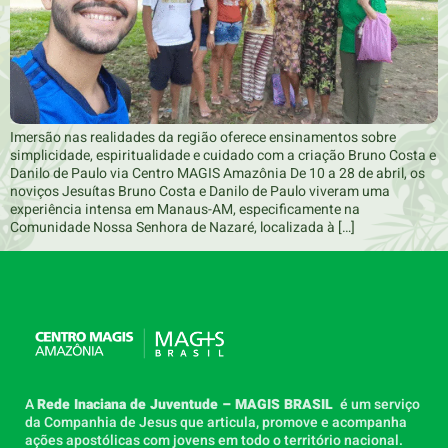
Imersão nas realidades da região oferece ensinamentos sobre
simplicidade, espiritualidade e cuidado com a criação Bruno Costa e
Danilo de Paulo via Centro MAGIS Amazônia De 10 a 28 de abril, os
noviços Jesuítas Bruno Costa e Danilo de Paulo viveram uma
experiência intensa em Manaus-AM, especificamente na
Comunidade Nossa Senhora de Nazaré, localizada à […]
A
Rede Inaciana de Juventude – MAGIS BRASIL
é um serviço
da Companhia de Jesus que articula, promove e acompanha
ações apostólicas com jovens em todo o território nacional.