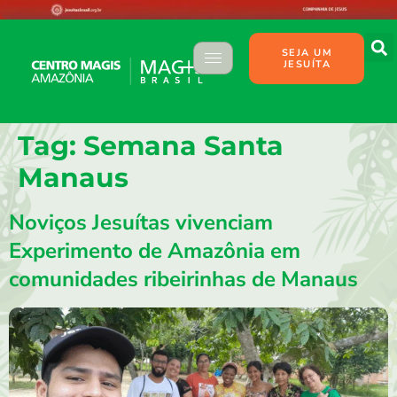
SEJA UM
JESUÍTA
Tag:
Semana Santa
Manaus
Noviços Jesuítas vivenciam
Experimento de Amazônia em
comunidades ribeirinhas de Manaus