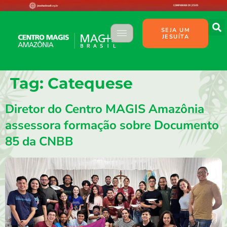
SEJA UM
JESUÍTA
Tag:
Catequese
Diretor do Centro MAGIS Amazônia
assessora formação sobre Documento
85 da CNBB