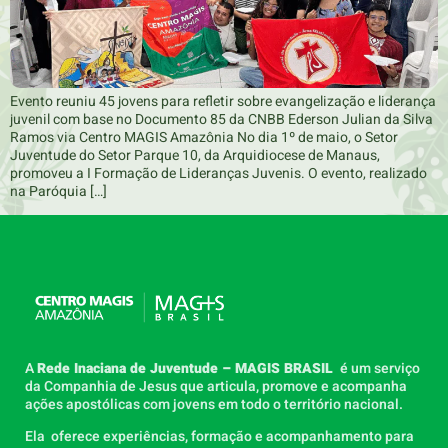
Evento reuniu 45 jovens para refletir sobre evangelização e liderança
juvenil com base no Documento 85 da CNBB Ederson Julian da Silva
Ramos via Centro MAGIS Amazônia No dia 1º de maio, o Setor
Juventude do Setor Parque 10, da Arquidiocese de Manaus,
promoveu a I Formação de Lideranças Juvenis. O evento, realizado
na Paróquia […]
A
Rede Inaciana de Juventude – MAGIS BRASIL
é um serviço
da Companhia de Jesus que articula, promove e acompanha
ações apostólicas com jovens em todo o território nacional.
Ela oferece experiências, formação e acompanhamento para