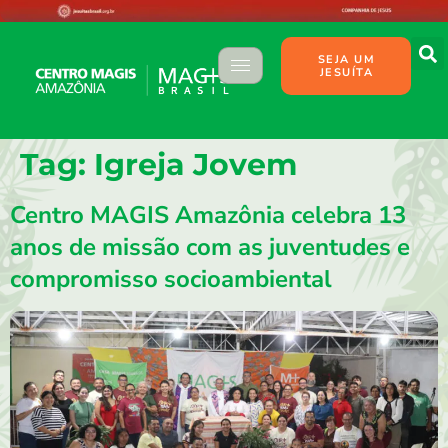
SEJA UM
JESUÍTA
Tag:
Igreja Jovem
Centro MAGIS Amazônia celebra 13
anos de missão com as juventudes e
compromisso socioambiental