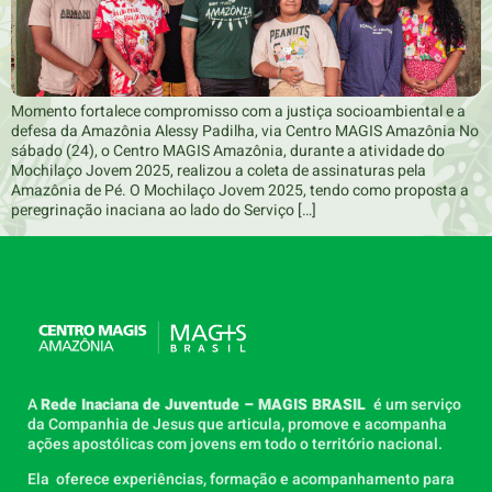
Momento fortalece compromisso com a justiça socioambiental e a
defesa da Amazônia Alessy Padilha, via Centro MAGIS Amazônia No
sábado (24), o Centro MAGIS Amazônia, durante a atividade do
Mochilaço Jovem 2025, realizou a coleta de assinaturas pela
Amazônia de Pé. O Mochilaço Jovem 2025, tendo como proposta a
peregrinação inaciana ao lado do Serviço […]
A
Rede Inaciana de Juventude – MAGIS BRASIL
é um serviço
da Companhia de Jesus que articula, promove e acompanha
ações apostólicas com jovens em todo o território nacional.
Ela oferece experiências, formação e acompanhamento para