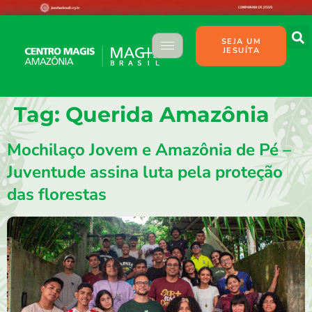
SEJA UM
JESUÍTA
Tag:
Querida Amazônia
Mochilaço Jovem e Amazônia de Pé –
Juventude assina luta pela proteção
das florestas