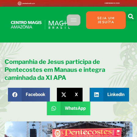
SEJA UM
JESUÍTA
Companhia de Jesus participa de
Pentecostes em Manaus e integra
caminhada da XI APA
Facebook
X
LinkedIn
WhatsApp