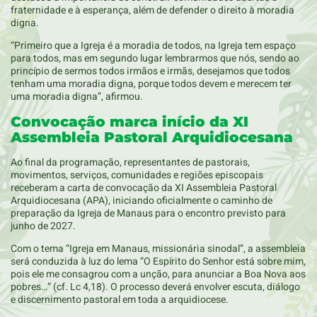
fraternidade e à esperança, além de defender o direito à moradia
digna.
“Primeiro que a Igreja é a moradia de todos, na Igreja tem espaço
para todos, mas em segundo lugar lembrarmos que nós, sendo ao
princípio de sermos todos irmãos e irmãs, desejamos que todos
tenham uma moradia digna, porque todos devem e merecem ter
uma moradia digna”, afirmou.
Convocação marca início da XI
Assembleia Pastoral Arquidiocesana
Ao final da programação, representantes de pastorais,
movimentos, serviços, comunidades e regiões episcopais
receberam a carta de convocação da XI Assembleia Pastoral
Arquidiocesana (APA), iniciando oficialmente o caminho de
preparação da Igreja de Manaus para o encontro previsto para
junho de 2027.
Com o tema “Igreja em Manaus, missionária sinodal”, a assembleia
será conduzida à luz do lema “O Espírito do Senhor está sobre mim,
pois ele me consagrou com a unção, para anunciar a Boa Nova aos
pobres…” (cf. Lc 4,18). O processo deverá envolver escuta, diálogo
e discernimento pastoral em toda a arquidiocese.