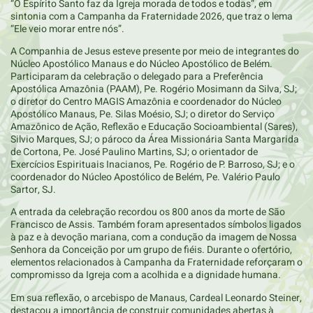
“O Espírito Santo faz da Igreja morada de todos e todas”, em
sintonia com a Campanha da Fraternidade 2026, que traz o lema
“Ele veio morar entre nós”.
A Companhia de Jesus esteve presente por meio de integrantes do
Núcleo Apostólico Manaus e do Núcleo Apostólico de Belém.
Participaram da celebração o delegado para a Preferência
Apostólica Amazônia (PAAM), Pe. Rogério Mosimann da Silva, SJ;
o diretor do Centro MAGIS Amazônia e coordenador do Núcleo
Apostólico Manaus, Pe. Silas Moésio, SJ; o diretor do Serviço
Amazônico de Ação, Reflexão e Educação Socioambiental (Sares),
Silvio Marques, SJ; o pároco da Área Missionária Santa Margarida
de Cortona, Pe. José Paulino Martins, SJ; o orientador de
Exercícios Espirituais Inacianos, Pe. Rogério de P. Barroso, SJ; e o
coordenador do Núcleo Apostólico de Belém, Pe. Valério Paulo
Sartor, SJ.
A entrada da celebração recordou os 800 anos da morte de São
Francisco de Assis. Também foram apresentados símbolos ligados
à paz e à devoção mariana, com a condução da imagem de Nossa
Senhora da Conceição por um grupo de fiéis. Durante o ofertório,
elementos relacionados à Campanha da Fraternidade reforçaram o
compromisso da Igreja com a acolhida e a dignidade humana.
Em sua reflexão, o arcebispo de Manaus, Cardeal Leonardo Steiner,
destacou a importância de construir comunidades abertas à